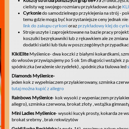
Koszty stroi dla poniższych grup 68+75
zł dwuczęści
cielisty wg swojego rozmiaru przykładowe aukcje
KL
Cyrkonie
do samodzielnego przyklejenia na strój - pol
temu gdzie mogą być korzystaniejsze ceny jednak nie m
link do zakupu cyrkoni
oraz
przykładowy klej do cyrk
Stroje uszyte i zaprojektowane na bazie pracy projekt
koszulki bezrękawniki lub z rękawkiem ale ze zmian
dodatki siatki lub tiulu w poszczególnych przypadkac
KikiElite
Myślenice- dwa koczki z białymi kokardkami, szmi
do włosów przywiązujemy po 5 ok 1m długości wstążek z pa
spódniczka (wrażenie skrzydełek) , spódniczka tiulowa led
Diamonds Myślenice-
jeden kok z wypełniaczem przylakierowany, szminka czerwo
tutaj można kupić z allegro
Rainbows Myślenice
- kok wysoki z wypeniaczem przylakier
allegro), szminka czerwona, brokat złoty , wstążka gimnas
Mini Ladies Myślenice
- wysoki kucyk prosty, kokarda ze ws
brokat srebrny , brak rekwizytów
Goldi Sucha Beskidzka
(z godz. 16)- prosimy o zakup obrę