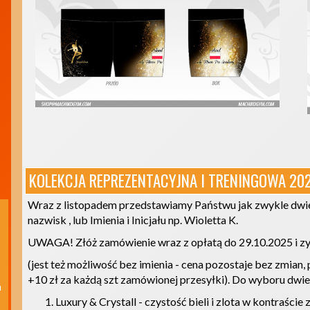
KOLEKCJA REPREZENTACYJNA I TRENINGOWA 20
Wraz z listopadem przedstawiamy Państwu jak zwykle dwie
nazwisk , lub Imienia i Inicjału np. Wioletta K.
UWAGA! Złóż zamówienie wraz z opłatą do 29.10.2025 i zy
(jest też możliwość bez imienia - cena pozostaje bez zmian,
+10 zł za każdą szt zamówionej przesyłki). Do wyboru dwie
 
Luxury & Crystall - czystość bieli i zlota w kontraście