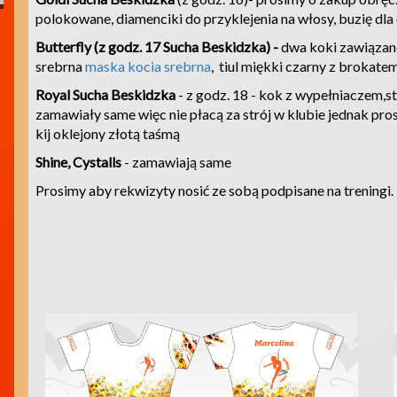
polokowane, diamenciki do przyklejenia na włosy, buzię dla
Butterfly (z godz. 17 Sucha Beskidzka) -
dwa koki zawiązan
srebrna
maska kocia srebrna
, tiul miękki czarny z brokatem
Royal Sucha Beskidzka
- z godz. 18 - kok z wypełniaczem,s
zamawiały same więc nie płacą za strój w klubie jednak pro
kij oklejony złotą taśmą
Shine, Cystalls
- zamawiają same
Prosimy aby rekwizyty nosić ze sobą podpisane na treningi.