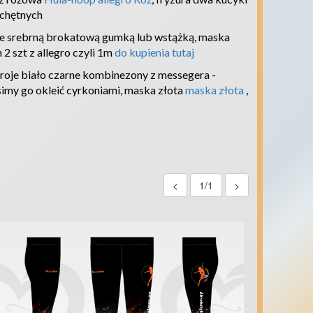
 chętnych
e srebrną brokatową gumką lub wstążką, maska
 2 szt z allegro czyli 1m
do kupienia tutaj
troje biało czarne kombinezony z messegera -
simy go okleić cyrkoniami, maska złota
maska złota
,
<
1/1
>