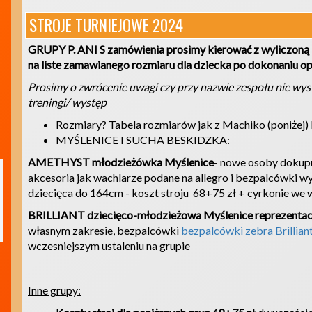
STROJE TURNIEJOWE 2024
GRUPY P. ANI S zamówienia prosimy kierować z wyliczoną 
na liste zamawianego rozmiaru dla dziecka po dokonaniu op
Prosimy o zwrócenie uwagi czy przy nazwie zespołu nie wy
treningi/ występ
Rozmiary? Tabela rozmiarów jak z Machiko (poniżej) l
MYŚLENICE I SUCHA BESKIDZKA:
AMETHYST młodzieżówka Myślenice
- nowe osoby dokupu
akcesoria jak wachlarze podane na allegro i bezpalcówki 
dziecięca do 164cm - koszt stroju 68+75 zł + cyrkonie we
BRILLIANT dziecięco-młodzieżowa Myślenice reprezentac
własnym zakresie, bezpalcówki
bezpalcówki zebra Brillian
wczesniejszym ustaleniu na grupie
Inne grupy: