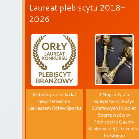
Laureat plebiscytu 2018-
2026
Jesteśmy od kilku lat 
4 Nagrody dla 
nieprzerwalnie 
najlepszych Drużyn 
Laureatem Orłów Sportu
Sportowych i Kobiet 
Sportowców w 
Plebiscycie Gazety 
Krakowskiej i Dziennika
Polskiego