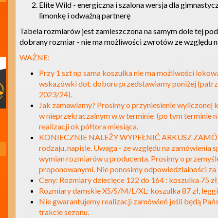
Elite Wild - energiczna i szalona wersja dla gimnasty
limonkę i odważną partnerę
Tabela rozmiarów jest zamieszczona na samym dole tej pod
dobrany rozmiar - nie ma możliwości zwrotów ze względu n
WAŻNE:
Przy 1 szt np sama koszulka nie ma możliwości lokow
wskazówki dot. doboru przedstawiamy poniżej (patrz n
2023/24).
Jak zamawiamy? Prosimy o przyniesienie wyliczonej
w nieprzekraczalnym w.w terminie (po tym terminie 
Z nami rozwiń swoje skrzydła
realizacji ok półtora miesiąca.
niezależnie od poziomu, poznaj
KONIECZNIE NALEŻY WYPEŁNIĆ ARKUSZ ZAMÓWIEN
fascynujących ludzi!
rodzaju, napisie. Uwaga - ze względu na zamówienia s
wymian rozmiarów u producenta. Prosimy o przemyślen
proponowanymi. Nie ponosimy odpowiedzialności za b
Ceny: Rozmiary dziecięce 122 do 164 : koszulka 75 zł, l
Rozmiary damskie XS/S/M/L/XL: koszulka 87 zł, leggins
Nie gwarantujemy realizacji zamówień jeśli będą Pa
trakcie sezonu.