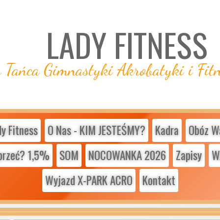
LADY FITNESS
Tańca Gimnastyki Akrobatyki i Fit
 Fitness
O Nas - KIM JESTEŚMY?
Kadra
Obóz W
przeć? 1,5%
SOM
NOCOWANKA 2026
Zapisy
W
Wyjazd X-PARK ACRO
Kontakt