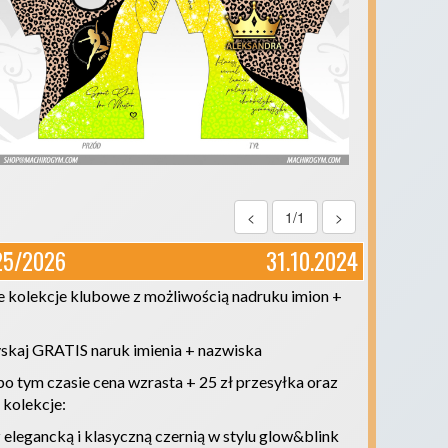
<
1/1
>
25/2026
31.10.2024
 kolekcje klubowe z możliwością nadruku imion +
skaj GRATIS naruk imienia + nazwiska
 po tym czasie cena wzrasta + 25 zł przesyłka oraz
 kolekcje:
 z elegancką i klasyczną czernią w stylu glow&blink