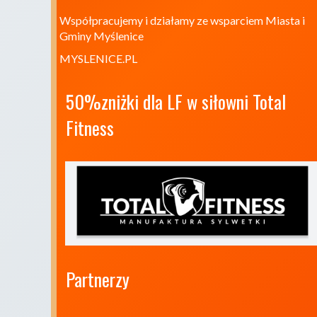
Współpracujemy i działamy ze wsparciem Miasta i
Gminy Myślenice
MYSLENICE.PL
50%zniżki dla LF w siłowni Total 
Fitness
Partnerzy