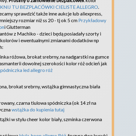
owy.
Prosimy o zamówienie bezpalcówek
kolor
IKNIJ TU BEZPLACÓWKI CIELISTE ALLEGRO
.
ecamy sprawdzić także inne aukcje lub aliexpress,
niejszy rozmiar niż ss 20 - tj ok 5 cm
Przykładowy
on
i Glutterman
antów z Machiko - dzieci będą posiadały szorty i
a kolorów i ewentualnymi zmianami dodatków np
h:
nka różowa, brokat srebrny, na nadgarstki na gumce
smanterii dowolnej szerokości kolor róż odcień jak
spódniczka led allegro róż
na, brokat srebrny, wstążka gimnastyczna biała
owany, czarna tiulowa spódniczka (ok 14 zł na
tyczna
wstążka do kupienia tutaj
tążki w stylu cheer kolor biały, szminka czerwona
cz różowa
Hula-hoop allegro Róż
, fryzura dwa kucyki