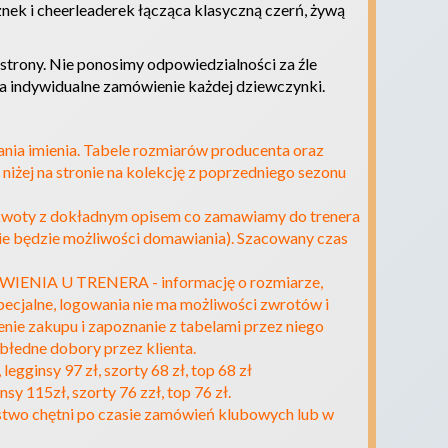
cznek i cheerleaderek łącząca klasyczną czerń, żywą
strony. Nie ponosimy odpowiedzialności za źle
a indywidualne zamówienie każdej dziewczynki.
ania imienia. Tabele rozmiarów producenta oraz
iżej na stronie na kolekcję z poprzedniego sezonu
 kwoty z dokładnym opisem co zamawiamy do trenera
nie będzie możliwości domawiania). Szacowany czas
IA U TRENERA - informację o rozmiarze,
pecjalne, logowania nie ma możliwości zwrotów i
ie zakupu i zapoznanie z tabelami przez niego
łedne dobory przez klienta.
egginsy 97 zł, szorty 68 zł, top 68 zł
y 115zł, szorty 76 zzł, top 76 zł.
ństwo chętni po czasie zamówień klubowych lub w