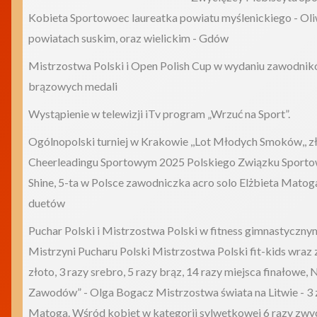
Kobieta Sportowoec laureatka powiatu myślenickiego - O
powiatach suskim, oraz wielickim - Gdów
Mistrzostwa Polski i Open Polish Cup w wydaniu zawodnik
brązowych medali
Wystąpienie w telewizji iTv program „Wrzuć na Sport”.
Ogólnopolski turniej w Krakowie ,,Lot Młodych Smoków,, z
Cheerleadingu Sportowym 2025 Polskiego Związku Sportow
Shine, 5-ta w Polsce zawodniczka acro solo Elżbieta Matoga
duetów
Puchar Polski i Mistrzostwa Polski w fitness gimnastycznym
Mistrzyni Pucharu Polski Mistrzostwa Polski fit-kids wraz 
złoto, 3 razy srebro, 5 razy brąz, 14 razy miejsca finałowe,
Zawodów” - Olga Bogacz Mistrzostwa świata na Litwie - 3 zł
Matoga. Wśród kobiet w kategorii sylwetkowej 6 razy zwyci