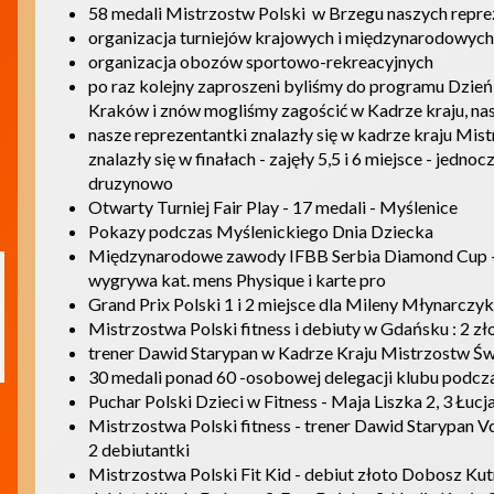
58 medali Mistrzostw Polski w Brzegu naszych repreze
organizacja turniejów krajowych i międzynarodowych
organizacja obozów sportowo-rekreacyjnych
po raz kolejny zaproszeni byliśmy do programu Dzie
Kraków i znów mogliśmy zagościć w Kadrze kraju, nas
nasze reprezentantki znalazły się w kadrze kraju Mist
znalazły się w finałach - zajęły 5,5 i 6 miejsce - jed
druzynowo
Otwarty Turniej Fair Play - 17 medali - Myślenice
Pokazy podczas Myślenickiego Dnia Dziecka
Międzynarodowe zawody IFBB Serbia Diamond Cup - M
wygrywa kat. mens Physique i karte pro
Grand Prix Polski 1 i 2 miejsce dla Mileny Młynarczyk
Mistrzostwa Polski fitness i debiuty w Gdańsku : 2 zł
trener Dawid Starypan w Kadrze Kraju Mistrzostw Św
30 medali ponad 60 -osobowej delegacji klubu podc
Puchar Polski Dzieci w Fitness - Maja Liszka 2, 3 Łuc
Mistrzostwa Polski fitness - trener Dawid Starypan 
2 debiutantki
Mistrzostwa Polski Fit Kid - debiut złoto Dobosz Kut