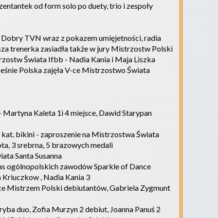
ntantek od form solo po duety, trio i zespoły
ń Dobry TVN wraz z pokazem umięjetności, radia
za trenerka zasiadła także w jury Mistrzostw Polski
rzostw Świata Ifbb - Nadia Kania i Maja Liszka
nocześnie Polska zajęła V-ce Mistrzostwo Świata
artyna Kaleta 1i 4 miejsce, Dawid Starypan
 kat. bikini - zaproszenie na Mistrzostwa Świata
ota, 3 srebrna, 5 brazowych medali
iata Santa Susanna
zas ogólnopolskich zawodów Sparkle of Dance
ja Kriuczkow , Nadia Kania 3
Vce Mistrzem Polski debiutantów, Gabriela Zygmunt
ryba duo, Zofia Murzyn 2 debiut, Joanna Panuś 2