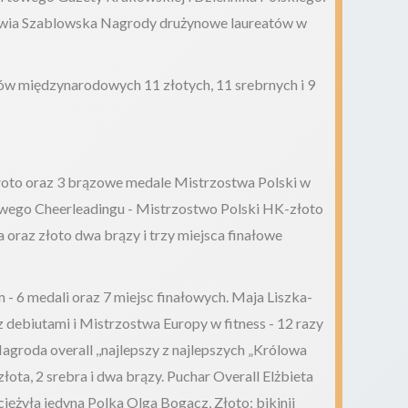
liwia Szablowska Nagrody drużynowe laureatów w
ów międzynarodowych 11 złotych, 11 srebrnych i 9
łoto oraz 3 brązowe medale Mistrzostwa Polski w
ego Cheerleadingu - Mistrzostwo Polski HK-złoto
 oraz złoto dwa brązy i trzy miejsca finałowe
 - 6 medali oraz 7 miejsc finałowych. Maja Liszka-
z debiutami i Mistrzostwa Europy w fitness - 12 razy
 Nagroda overall ,,najlepszy z najlepszych „Królowa
ota, 2 srebra i dwa brązy. Puchar Overall Elżbieta
ężyła jedyna Polka Olga Bogacz, Złoto: bikinii