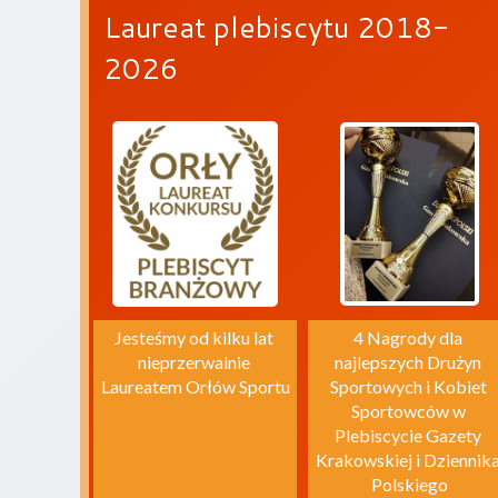
Laureat plebiscytu 2018-
2026
Jesteśmy od kilku lat 
4 Nagrody dla 
nieprzerwalnie 
najlepszych Drużyn 
Laureatem Orłów Sportu
Sportowych i Kobiet 
Sportowców w 
Plebiscycie Gazety 
Krakowskiej i Dziennika
Polskiego