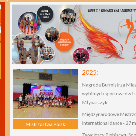
.
2025:
Nagroda Burmistrza Miast
wybitnych sportowców i t
Młynarczyk
Międzynarodowe Mistrzos
International dance - 27 m
Mistrzostwa Polski
Zwycięzcy Plebiscytu Spo