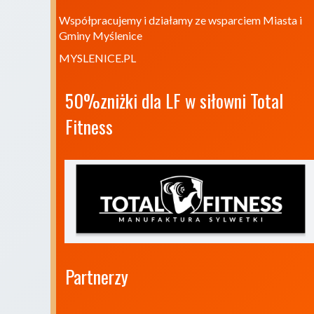
Współpracujemy i działamy ze wsparciem Miasta i
Gminy Myślenice
MYSLENICE.PL
50%zniżki dla LF w siłowni Total 
Fitness
Partnerzy