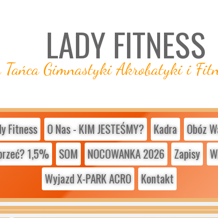
LADY FITNESS
Tańca Gimnastyki Akrobatyki i Fit
 Fitness
O Nas - KIM JESTEŚMY?
Kadra
Obóz W
przeć? 1,5%
SOM
NOCOWANKA 2026
Zapisy
W
Wyjazd X-PARK ACRO
Kontakt