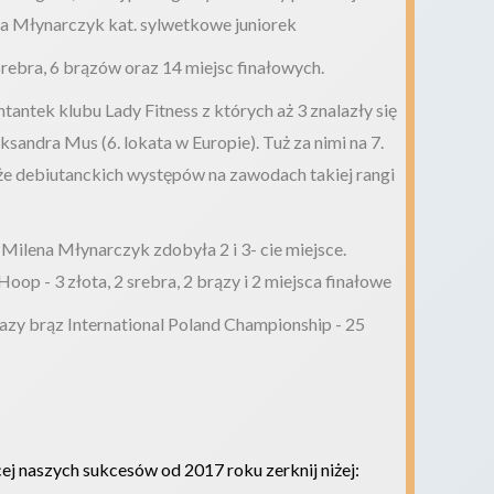
ena Młynarczyk kat. sylwetkowe juniorek
 srebra, 6 brązów oraz 14 miejsc finałowych.
antek klubu Lady Fitness z których aż 3 znalazły się
ksandra Mus (6. lokata w Europie). Tuż za nimi na 7.
kże debiutanckich występów na zawodach takiej rangi
Milena Młynarczyk zdobyła 2 i 3- cie miejsce.
op - 3 złota, 2 srebra, 2 brązy i 2 miejsca finałowe
razy brąz International Poland Championship - 25
ęcej naszych sukcesów od 2017 roku zerknij niżej: