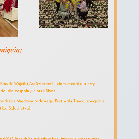
nięcia:
laudii Wójcik i Asi Szlachetki, złoty medal dla Ewy
edal dla zespołu juniorek Shine
) podczas Międzynarodowego Festiwalu Tańca, specjalnie
 (Iza Szlachetka)