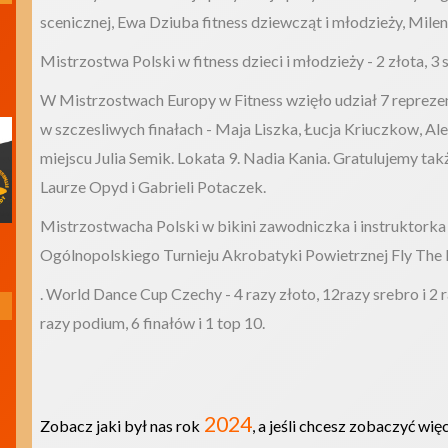
scenicznej, Ewa Dziuba fitness dziewcząt i młodzieży, Mil
Mistrzostwa Polski w fitness dzieci i młodzieży - 2 złota, 3
W Mistrzostwach Europy w Fitness wzięło udział 7 reprezent
w szczesliwych finałach - Maja Liszka, Łucja Kriuczkow, Ale
miejscu Julia Semik. Lokata 9. Nadia Kania. Gratulujemy ta
Laurze Opyd i Gabrieli Potaczek.
Mistrzostwacha Polski w bikini zawodniczka i instruktorka 
Z nami rozwiń swoje skrzydła
Ogólnopolskiego Turnieju Akrobatyki Powietrznej Fly The Ho
niezależnie od poziomu, poznaj
. World Dance Cup Czechy - 4 razy złoto, 12razy srebro i 2 
fascynujących ludzi!
razy podium, 6 finałów i 1 top 10.
2024
Zobacz jaki był nas rok
, a jeśli chcesz zobaczyć wi