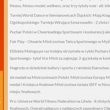
fitness, fitness model, wellness, oraz trzy tytuły over- all: bik
Turniej World Dance w Siemianowicach Śląskich: Mają Knap
Ogólnopolskiego Turnieju Wirujące Sznurowadło - 2 złota i
Puchar Polski w Cheerleadingu Sportowym i konkurencji akr
Fair Play - Otwarte Mistrzostwa Tańca Sportowego w Myślen
Elżbieta Matoga po raz kolejny utrzymała w cyklu Pucharu
Sportowego- tytuł Vce Mistrza zajmując 2-gą lokatę w konk
Nagrody w dziedzinie kultury i sportu z ramienia Starostwa
66 medali na Mistrzostwach Polski: Mistrzostwa Europy Ma
medal i 4 miejsca finałowe Mistrzostwa świata IBFF w Noval
miejsc finałowych.
Pro-Universe World Fitness Federation na Litwie - 8 złotych
 
finałowych. Overall najlepszy z najlepszych zawodowcy Ol