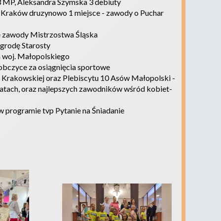
3 MP, Aleksandra Szymska 3 debiuty
F Kraków druzynowo 1 miejsce - zawody o Puchar
e zawody Mistrzostwa Śląska
grodę Starosty
a woj. Małopolskiego
obczyce za osiągnięcia sportowe
ty Krakowskiej oraz Plebiscytu 10 Asów Małopolski -
iatach, oraz najlepszych zawodników wśród kobiet-
w programie tvp Pytanie na Śniadanie