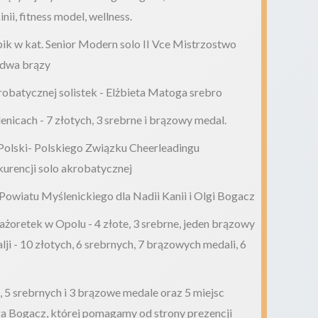
inii, fitness model, wellness.
ik w kat. Senior Modern solo II Vce Mistrzostwo
 dwa brązy
obatycznej solistek - Elżbieta Matoga srebro
icach - 7 złotych, 3 srebrne i brązowy medal.
 Polski- Polskiego Związku Cheerleadingu
urencji solo akrobatycznej
 Powiatu Myślenickiego dla Nadii Kanii i Olgi Bogacz
żoretek w Opolu - 4 złote, 3 srebrne, jeden brązowy
ji - 10 złotych, 6 srebrnych, 7 brązowych medali, 6
, 5 srebrnych i 3 brązowe medale oraz 5 miejsc
ga Bogacz, której pomagamy od strony prezencji